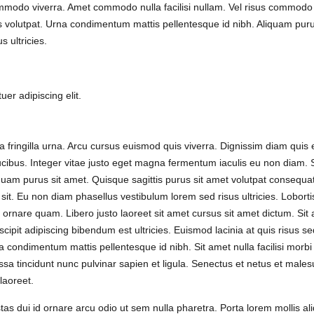
ommodo viverra. Amet commodo nulla facilisi nullam. Vel risus commodo
 volutpat. Urna condimentum mattis pellentesque id nibh. Aliquam puru
 ultricies.
er adipiscing elit.
a fringilla urna. Arcu cursus euismod quis viverra. Dignissim diam quis
ucibus. Integer vitae justo eget magna fermentum iaculis eu non diam. S
iquam purus sit amet. Quisque sagittis purus sit amet volutpat consequa
it. Eu non diam phasellus vestibulum lorem sed risus ultricies. Loborti
 ornare quam. Libero justo laoreet sit amet cursus sit amet dictum. Sit
scipit adipiscing bibendum est ultricies. Euismod lacinia at quis risus s
na condimentum mattis pellentesque id nibh. Sit amet nulla facilisi morbi
 tincidunt nunc pulvinar sapien et ligula. Senectus et netus et male
laoreet.
as dui id ornare arcu odio ut sem nulla pharetra. Porta lorem mollis a