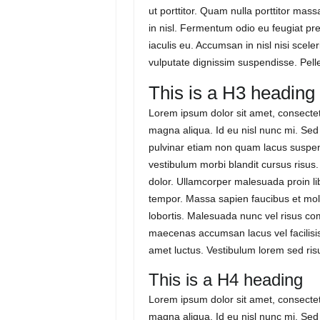
ut porttitor. Quam nulla porttitor ma
in nisl. Fermentum odio eu feugiat pr
iaculis eu. Accumsan in nisl nisi sce
vulputate dignissim suspendisse. Pe
This is a H3 heading
Lorem ipsum dolor sit amet, consectetu
magna aliqua. Id eu nisl nunc mi. Sed
pulvinar etiam non quam lacus suspen
vestibulum morbi blandit cursus risus.
dolor. Ullamcorper malesuada proin li
tempor. Massa sapien faucibus et mole
lobortis. Malesuada nunc vel risus c
maecenas accumsan lacus vel facilisis
amet luctus. Vestibulum lorem sed risus
This is a H4 heading
Lorem ipsum dolor sit amet, consectetu
magna aliqua. Id eu nisl nunc mi. Sed