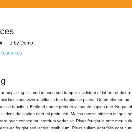
rces
On
by
Demo
 Resources
ng
r adipiscing elit, sed do eiusmod tempor incididunt ut labore et dolore
 nisi lacus sed viverra tellus in hac habitasse platea. Quam elementum
disse faucibus. Eleifend donec pretium vulputate sapien nec. Neque a
 Ultrices dui sapien eget mi proin sed. Massa massa ultricies mi quis he
bero nunc consequat interdum varius sit. Risus feugiat in ante metus di
stie ac feugiat sed lectus vestibulum. Risus nullam eget felis eget nun