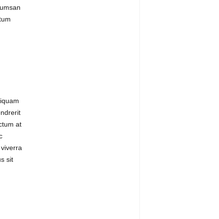
ccumsan
ntum
liquam
ndrerit
ctum at
c
 viverra
s sit