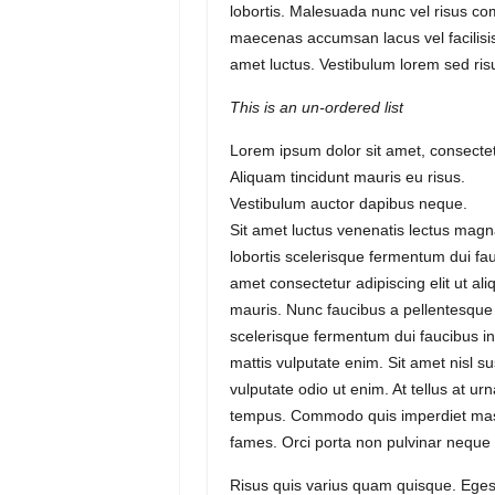
lobortis. Malesuada nunc vel risus c
maecenas accumsan lacus vel facilisis
amet luctus. Vestibulum lorem sed risus
This is an un-ordered list
Lorem ipsum dolor sit amet, consectetu
Aliquam tincidunt mauris eu risus.
Vestibulum auctor dapibus neque.
Sit amet luctus venenatis lectus magn
lobortis scelerisque fermentum dui fa
amet consectetur adipiscing elit ut al
mauris. Nunc faucibus a pellentesque s
scelerisque fermentum dui faucibus in
mattis vulputate enim. Sit amet nisl su
vulputate odio ut enim. At tellus at ur
tempus. Commodo quis imperdiet massa
fames. Orci porta non pulvinar neque 
Risus quis varius quam quisque. Egest