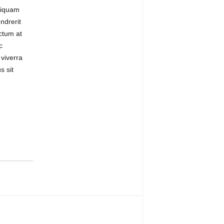
liquam
ndrerit
ctum at
c
 viverra
s sit