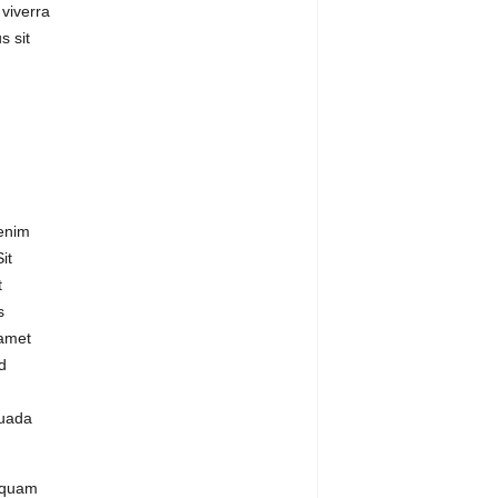
 viverra
s sit
 enim
it
t
s
 amet
ed
suada
liquam