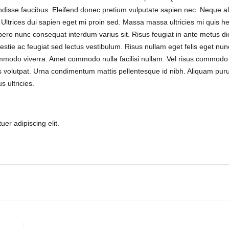
disse faucibus. Eleifend donec pretium vulputate sapien nec. Neque a
 Ultrices dui sapien eget mi proin sed. Massa massa ultricies mi quis he
bero nunc consequat interdum varius sit. Risus feugiat in ante metus di
stie ac feugiat sed lectus vestibulum. Risus nullam eget felis eget nun
ommodo viverra. Amet commodo nulla facilisi nullam. Vel risus commodo
 volutpat. Urna condimentum mattis pellentesque id nibh. Aliquam puru
 ultricies.
er adipiscing elit.