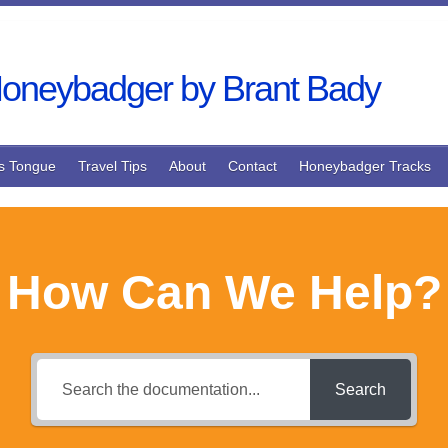
s Tongue
Travel Tips
About
Contact
Honeybadger Tracks
How Can We Help?
Search