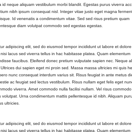
ssa id neque aliquam vestibulum morbi blandit. Egestas purus viverra a
etium nibh ipsum consequat nisl. Integer vitae justo eget magna ferme
lerisque. Id venenatis a condimentum vitae. Sed sed risus pretium quam
llentesque diam volutpat commodo sed egestas egestas.
r adipiscing elit, sed do eiusmod tempor incididunt ut labore et dolore
 nisi lacus sed viverra tellus in hac habitasse platea. Quam elementum
disse faucibus. Eleifend donec pretium vulputate sapien nec. Neque a
 Ultrices dui sapien eget mi proin sed. Massa massa ultricies mi quis he
bero nunc consequat interdum varius sit. Risus feugiat in ante metus di
stie ac feugiat sed lectus vestibulum. Risus nullam eget felis eget nun
ommodo viverra. Amet commodo nulla facilisi nullam. Vel risus commodo
 volutpat. Urna condimentum mattis pellentesque id nibh. Aliquam puru
 ultricies.
r adipiscing elit, sed do eiusmod tempor incididunt ut labore et dolore
 nisi lacus sed viverra tellus in hac habitasse platea. Quam elementum